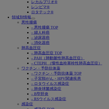
レカルブリオ®
レンビマ®
ロタテック®
領域別情報
Open
悪性腫瘍
submenu
– 悪性腫瘍 TOP
– 婦人科癌
– 泌尿器癌
– 消化器癌
肺高血圧症
– 肺高血圧症 TOP
– PAH（肺動脈性肺高血圧症）
– CTEPH （慢性血栓塞栓性肺高血圧症）
ワクチン・予防抗体薬
– ワクチン・予防抗体薬 TOP
– 子宮頸がん・HPV関連疾患
– ロタウイルス感染症
– 肺炎球菌感染症
– B型肝炎
– RSウイルス感染症
感染症