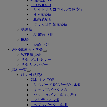
– 感染症 TOP
– COVID-19
– サイトメガロウイルス感染症
– HIV感染症
– 真菌感染症
– グラム陰性菌感染症
糖尿病
– 糖尿病 TOP
麻酔
– 麻酔 TOP
WEB講演会・学会
Open
WEB講演会
submenu
学会共催セミナー
学会カレンダー
資材一覧
Open
注文可能資材
submenu
資材注文 TOP
– シルガード®9/ガーダシル®
– キャップバックス®
– バクニュバンス®（小児）
– ブリディオン®
– ヘプタバックス®-Ⅱ