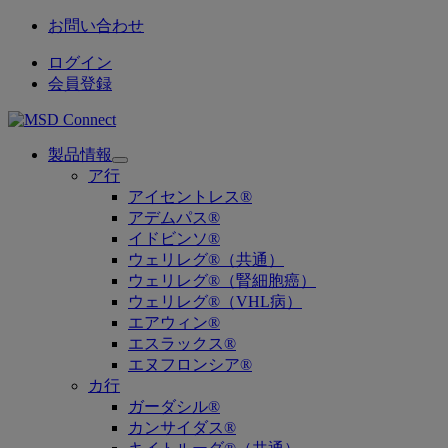
お問い合わせ
ログイン
会員登録
製品情報
Open
ア行
submenu
アイセントレス®
アデムパス®
イドビンソ®
ウェリレグ®（共通）
ウェリレグ®（腎細胞癌）
ウェリレグ®（VHL病）
エアウィン®
エスラックス®
エヌフロンシア®
カ行
ガーダシル®
カンサイダス®