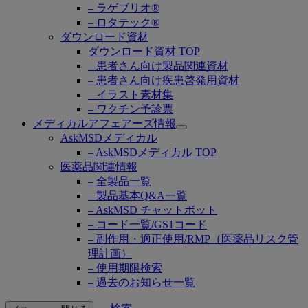
– ラゲブリオ®
– ロタテック®
ダウンロード資材
ダウンロード資材 TOP
– 患者さん向け製品関連資材
– 患者さん向け疾患啓発用資材
– イラスト素材集
– ワクチン予診票
メディカルアフェアーズ情報
Open
AskMSDメディカル
submenu
– AskMSDメディカル TOP
医薬品関連情報
– 全製品一覧
– 製品基本Q&A一覧
– AskMSD チャットボット
– コード一覧/GS1コード
– 副作用・適正使用/RMP（医薬品リスク管
理計画）
– 使用期限検索
– 過去のお知らせ一覧