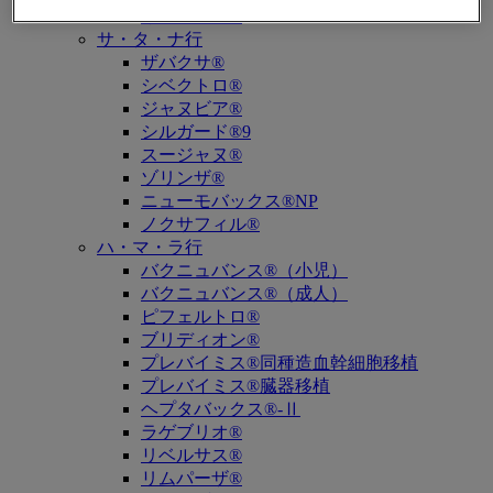
キュビシン®
サ・タ・ナ行
ザバクサ®
シベクトロ®
ジャヌビア®
シルガード®9
スージャヌ®
ゾリンザ®
ニューモバックス®NP
ノクサフィル®
ハ・マ・ラ行
バクニュバンス®（小児）
バクニュバンス®（成人）
ピフェルトロ®
ブリディオン®
プレバイミス®同種造血幹細胞移植
プレバイミス®臓器移植
ヘプタバックス®-Ⅱ
ラゲブリオ®
リベルサス®
リムパーザ®