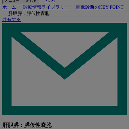
検索
メニュー
閉じる
ホーム
診療情報ライブラリー
画像診断のKEY POINT
肝胆膵：膵仮性嚢胞
共有する
肝胆膵：膵仮性嚢胞