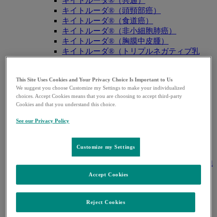
キイトルーダ®（共通）
キイトルーダ®（頭頸部癌）
キイトルーダ®（食道癌）
キイトルーダ®（非小細胞肺癌）
キイトルーダ®（胸膜中皮腫）
キイトルーダ®（トリプルネガティブ乳
癌）
キイトルーダ®（胃癌）
This Site Uses Cookies and Your Privacy Choice Is Important to Us
キイトルーダ®（胆道癌）
We suggest you choose Customize my Settings to make your individualized
キイトルーダ®（腎細胞癌）
choices. Accept Cookies means that you are choosing to accept third-party
キイトルーダ®（尿路上皮癌）
Cookies and that you understand this choice.
キイトルーダ®（子宮体癌）
See our Privacy Policy
キイトルーダ®（子宮頸癌）
キイトルーダ®（悪性黒色腫）
キイトルーダ®（古典的ホジキンリンパ
Customize my Settings
腫）
キイトルーダ®（原発性縦隔大細胞型B細胞
リンパ腫（PMBCL））
Accept Cookies
キイトルーダ®（MSI-High固形癌）
キイトルーダ®（MSI-High結腸・直腸癌）
Reject Cookies
キイトルーダ®（TMB-High固形癌）
キャップバックス®