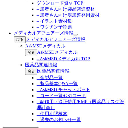
ダウンロード資材 TOP
– 患者さん向け製品関連資材
– 患者さん向け疾患啓発用資材
– イラスト素材集
– ワクチン予診票
メディカルアフェアーズ情報
Open
メディカルアフェアーズ情報
戻る
submenu
AskMSDメディカル
AskMSDメディカル
戻る
– AskMSDメディカル TOP
医薬品関連情報
医薬品関連情報
戻る
– 全製品一覧
– 製品基本Q&A一覧
– AskMSD チャットボット
– コード一覧/GS1コード
– 副作用・適正使用/RMP（医薬品リスク管
理計画）
– 使用期限検索
– 過去のお知らせ一覧