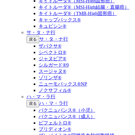
キイトルーダ®（MSI-High固形癌）
キイトルーダ®（MSI-High結腸・直腸癌）
キイトルーダ®（TMB-High固形癌）
キャップバックス®
キュビシン®
サ・タ・ナ行
サ・タ・ナ行
戻る
ザバクサ®
シベクトロ®
ジャヌビア®
シルガード®9
スージャヌ®
ゾリンザ®
ニューモバックス®NP
ノクサフィル®
ハ・マ・ラ行
ハ・マ・ラ行
戻る
バクニュバンス®（小児）
バクニュバンス®（成人）
ピフェルトロ®
ブリディオン®