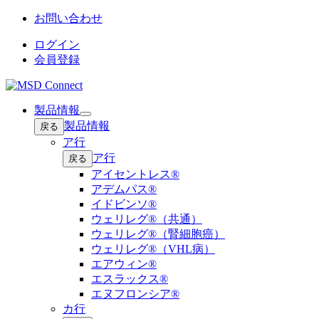
お問い合わせ
ログイン
会員登録
製品情報
Open
製品情報
戻る
submenu
ア行
ア行
戻る
アイセントレス®
アデムパス®
イドビンソ®
ウェリレグ®（共通）
ウェリレグ®（腎細胞癌）
ウェリレグ®（VHL病）
エアウィン®
エスラックス®
エヌフロンシア®
カ行