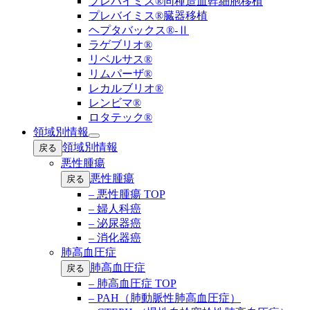
プレバイミス®同種造血幹細胞移植
プレバイミス®臓器移植
ヘプタバックス®-Ⅱ
ラゲブリオ®
リベルサス®
リムパーザ®
レカルブリオ®
レンビマ®
ロタテック®
領域別情報
Open
領域別情報
戻る
submenu
悪性腫瘍
悪性腫瘍
戻る
– 悪性腫瘍 TOP
– 婦人科癌
– 泌尿器癌
– 消化器癌
肺高血圧症
肺高血圧症
戻る
– 肺高血圧症 TOP
– PAH（肺動脈性肺高血圧症）