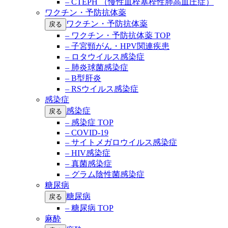
– CTEPH （慢性血栓塞栓性肺高血圧症）
ワクチン・予防抗体薬
ワクチン・予防抗体薬
戻る
– ワクチン・予防抗体薬 TOP
– 子宮頸がん・HPV関連疾患
– ロタウイルス感染症
– 肺炎球菌感染症
– B型肝炎
– RSウイルス感染症
感染症
感染症
戻る
– 感染症 TOP
– COVID-19
– サイトメガロウイルス感染症
– HIV感染症
– 真菌感染症
– グラム陰性菌感染症
糖尿病
糖尿病
戻る
– 糖尿病 TOP
麻酔