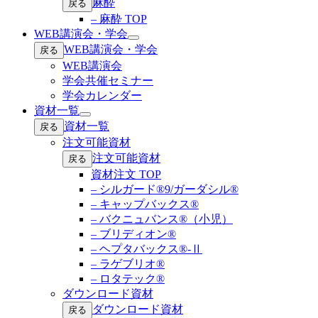
麻酔
戻る
– 麻酔 TOP
WEB講演会・学会
Open
WEB講演会・学会
戻る
submenu
WEB講演会
学会共催セミナー
学会カレンダー
資材一覧
Open
資材一覧
戻る
submenu
注文可能資材
注文可能資材
戻る
資材注文 TOP
– シルガード®9/ガーダシル®
– キャップバックス®
– バクニュバンス®（小児）
– ブリディオン®
– ヘプタバックス®-Ⅱ
– ラゲブリオ®
– ロタテック®
ダウンロード資材
ダウンロード資材
戻る