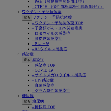
– PAH（肺動脈性肺高血圧症）
– CTEPH （慢性血栓塞栓性肺高血圧症）
ワクチン・予防抗体薬
ワクチン・予防抗体薬
戻る
– ワクチン・予防抗体薬 TOP
– 子宮頸がん・HPV関連疾患
– ロタウイルス感染症
– 肺炎球菌感染症
– B型肝炎
– RSウイルス感染症
感染症
感染症
戻る
– 感染症 TOP
– COVID-19
– サイトメガロウイルス感染症
– HIV感染症
– 真菌感染症
– グラム陰性菌感染症
糖尿病
糖尿病
戻る
– 糖尿病 TOP