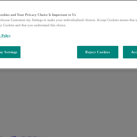
Cookies and Your Privacy Choice Is Important to Us
choose Customize my Settings to make your individualized choices. Accept Cookies means that y
ty Cookies and that you understand this choice.
y Policy
y Settings
Reject Cookies
Acc