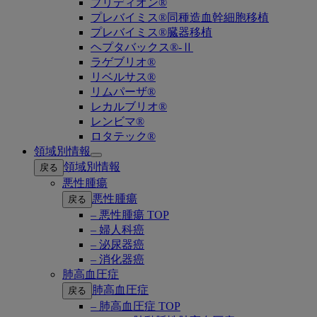
ブリディオン®
プレバイミス®同種造血幹細胞移植
プレバイミス®臓器移植
ヘプタバックス®-Ⅱ
ラゲブリオ®
リベルサス®
リムパーザ®
レカルブリオ®
レンビマ®
ロタテック®
領域別情報
Open
領域別情報
戻る
submenu
悪性腫瘍
悪性腫瘍
戻る
– 悪性腫瘍 TOP
– 婦人科癌
– 泌尿器癌
– 消化器癌
肺高血圧症
肺高血圧症
戻る
– 肺高血圧症 TOP