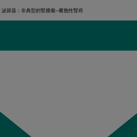
泌尿器：非典型的腎腫瘤─嚢胞性腎癌