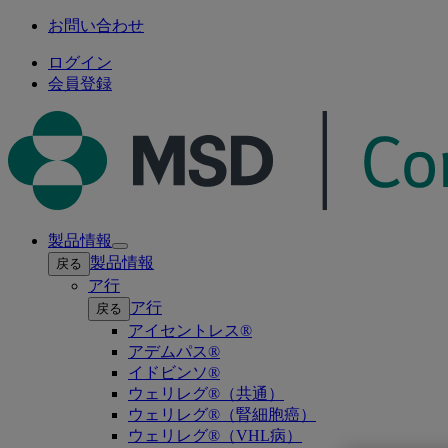
お問い合わせ
ログイン
会員登録
製品情報
Open
製品情報
戻る
submenu
ア行
ア行
戻る
アイセントレス®
アデムパス®
イドビンソ®
ウェリレグ®（共通）
ウェリレグ®（腎細胞癌）
ウェリレグ®（VHL病）