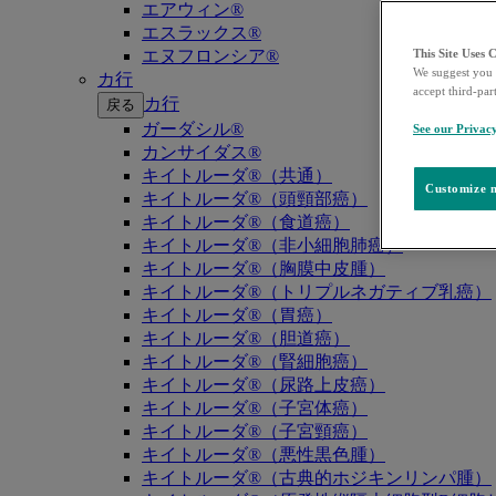
エアウィン®
エスラックス®
エヌフロンシア®
This Site Uses 
We suggest you 
カ行
accept third-par
カ行
戻る
ガーダシル®
See our Privac
カンサイダス®
キイトルーダ®（共通）
Customize m
キイトルーダ®（頭頸部癌）
キイトルーダ®（食道癌）
キイトルーダ®（非小細胞肺癌）
キイトルーダ®（胸膜中皮腫）
キイトルーダ®（トリプルネガティブ乳癌）
キイトルーダ®（胃癌）
キイトルーダ®（胆道癌）
キイトルーダ®（腎細胞癌）
キイトルーダ®（尿路上皮癌）
キイトルーダ®（子宮体癌）
キイトルーダ®（子宮頸癌）
キイトルーダ®（悪性黒色腫）
キイトルーダ®（古典的ホジキンリンパ腫）