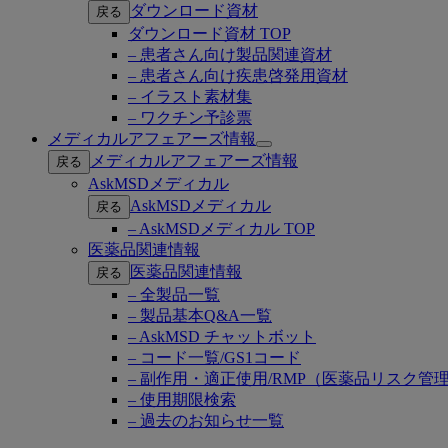
ダウンロード資材
戻る
ダウンロード資材 TOP
– 患者さん向け製品関連資材
– 患者さん向け疾患啓発用資材
– イラスト素材集
– ワクチン予診票
メディカルアフェアーズ情報
Open
メディカルアフェアーズ情報
戻る
submenu
AskMSDメディカル
AskMSDメディカル
戻る
– AskMSDメディカル TOP
医薬品関連情報
医薬品関連情報
戻る
– 全製品一覧
– 製品基本Q&A一覧
– AskMSD チャットボット
– コード一覧/GS1コード
– 副作用・適正使用/RMP（医薬品リスク管
– 使用期限検索
– 過去のお知らせ一覧