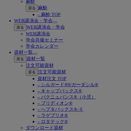
麻酔
麻酔
戻る
– 麻酔 TOP
WEB講演会・学会
Open
WEB講演会・学会
戻る
submenu
WEB講演会
学会共催セミナー
学会カレンダー
資材一覧
Open
資材一覧
戻る
submenu
注文可能資材
注文可能資材
戻る
資材注文 TOP
– シルガード®9/ガーダシル®
– キャップバックス®
– バクニュバンス®（小児）
– ブリディオン®
– ヘプタバックス®-Ⅱ
– ラゲブリオ®
– ロタテック®
ダウンロード資材