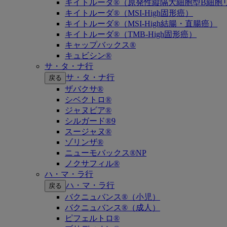
キイトルーダ®（原発性縦隔大細胞型B細胞リ
キイトルーダ®（MSI-High固形癌）
キイトルーダ®（MSI-High結腸・直腸癌）
キイトルーダ®（TMB-High固形癌）
キャップバックス®
キュビシン®
サ・タ・ナ行
サ・タ・ナ行
戻る
ザバクサ®
シベクトロ®
ジャヌビア®
シルガード®9
スージャヌ®
ゾリンザ®
ニューモバックス®NP
ノクサフィル®
ハ・マ・ラ行
ハ・マ・ラ行
戻る
バクニュバンス®（小児）
バクニュバンス®（成人）
ピフェルトロ®