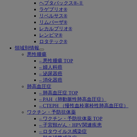
ヘプタバックス®-Ⅱ
ラゲブリオ®
リベルサス®
リムパーザ®
レカルブリオ®
レンビマ®
ロタテック®
領域別情報
Open
悪性腫瘍
submenu
– 悪性腫瘍 TOP
– 婦人科癌
– 泌尿器癌
– 消化器癌
肺高血圧症
– 肺高血圧症 TOP
– PAH（肺動脈性肺高血圧症）
– CTEPH （慢性血栓塞栓性肺高血圧症）
ワクチン・予防抗体薬
– ワクチン・予防抗体薬 TOP
– 子宮頸がん・HPV関連疾患
– ロタウイルス感染症