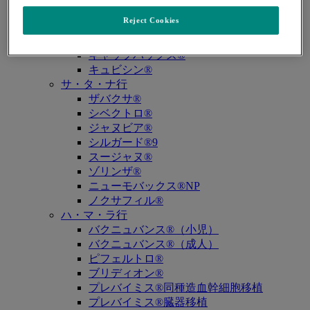
キイトルーダ®（MSI-High固形癌）
Reject Cookies
キイトルーダ®（MSI-High結腸・直腸癌）
キイトルーダ®（TMB-High固形癌）
キャップバックス®
キュビシン®
サ・タ・ナ行
ザバクサ®
シベクトロ®
ジャヌビア®
シルガード®9
スージャヌ®
ゾリンザ®
ニューモバックス®NP
ノクサフィル®
ハ・マ・ラ行
バクニュバンス®（小児）
バクニュバンス®（成人）
ピフェルトロ®
ブリディオン®
プレバイミス®同種造血幹細胞移植
プレバイミス®臓器移植