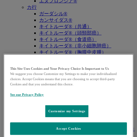
エヌフロンシア®
カ行
ガーダシル®
カンサイダス®
キイトルーダ®（共通）
キイトルーダ®（頭頸部癌）
キイトルーダ®（食道癌）
キイトルーダ®（非小細胞肺癌）
キイトルーダ®（胸膜中皮腫）
キイトルーダ®（トリプルネガティブ乳
癌）
This Site Uses Cookies and Your Privacy Choice Is Important to Us
キイトルーダ®（胃癌）
We suggest you choose Customize my Settings to make your individualized
キイトルーダ®（胆道癌）
choices. Accept Cookies means that you are choosing to accept third-party
キイトルーダ®（腎細胞癌）
Cookies and that you understand this choice.
キイトルーダ®（尿路上皮癌）
See our Privacy Policy
キイトルーダ®（子宮体癌）
キイトルーダ®（子宮頸癌）
キイトルーダ®（悪性黒色腫）
Customize my Settings
キイトルーダ®（古典的ホジキンリンパ
腫）
キイトルーダ®（原発性縦隔大細胞型B細胞
Accept Cookies
リンパ腫（PMBCL））