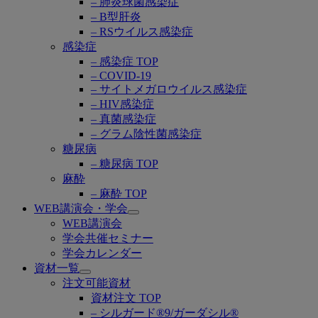
– 肺炎球菌感染症
– B型肝炎
– RSウイルス感染症
感染症
– 感染症 TOP
– COVID-19
– サイトメガロウイルス感染症
– HIV感染症
– 真菌感染症
– グラム陰性菌感染症
糖尿病
– 糖尿病 TOP
麻酔
– 麻酔 TOP
WEB講演会・学会
Open
WEB講演会
submenu
学会共催セミナー
学会カレンダー
資材一覧
Open
注文可能資材
submenu
資材注文 TOP
– シルガード®9/ガーダシル®