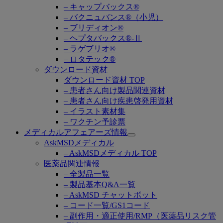
– キャップバックス®
– バクニュバンス®（小児）
– ブリディオン®
– ヘプタバックス®-Ⅱ
– ラゲブリオ®
– ロタテック®
ダウンロード資材
ダウンロード資材 TOP
– 患者さん向け製品関連資材
– 患者さん向け疾患啓発用資材
– イラスト素材集
– ワクチン予診票
メディカルアフェアーズ情報
Open
AskMSDメディカル
submenu
– AskMSDメディカル TOP
医薬品関連情報
– 全製品一覧
– 製品基本Q&A一覧
– AskMSD チャットボット
– コード一覧/GS1コード
– 副作用・適正使用/RMP（医薬品リスク管