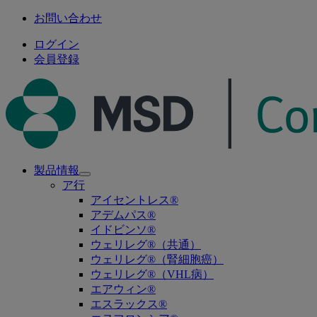
お問い合わせ
ログイン
会員登録
製品情報
Open
ア行
submenu
アイセントレス®
アデムパス®
イドビンソ®
ウェリレグ®（共通）
ウェリレグ®（腎細胞癌）
ウェリレグ®（VHL病）
エアウィン®
エスラックス®