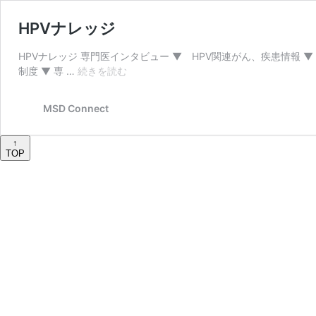
HPVナレッジ
HPVナレッジ 専門医インタビュー ▼ HPV関連がん、疾患情報 
HPV
制度 ▼ 専 …
続きを読む
ナ
レ
MSD Connect
ッ
ジ
↑
TOP