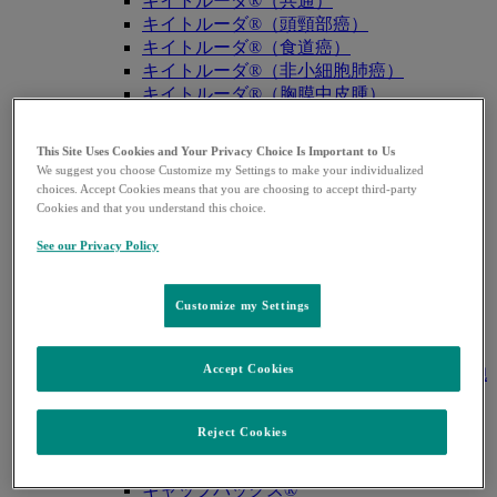
キイトルーダ®（共通）
キイトルーダ®（頭頸部癌）
キイトルーダ®（食道癌）
キイトルーダ®（非小細胞肺癌）
キイトルーダ®（胸膜中皮腫）
キイトルーダ®（トリプルネガティブ乳
癌）
This Site Uses Cookies and Your Privacy Choice Is Important to Us
キイトルーダ®（胃癌）
We suggest you choose Customize my Settings to make your individualized
キイトルーダ®（胆道癌）
choices. Accept Cookies means that you are choosing to accept third-party
Cookies and that you understand this choice.
キイトルーダ®（腎細胞癌）
キイトルーダ®（尿路上皮癌）
See our Privacy Policy
キイトルーダ®（子宮体癌）
キイトルーダ®（子宮頸癌）
キイトルーダ®（悪性黒色腫）
Customize my Settings
キイトルーダ®（古典的ホジキンリンパ
腫）
Accept Cookies
キイトルーダ®（原発性縦隔大細胞型B細胞
リンパ腫（PMBCL））
キイトルーダ®（MSI-High固形癌）
Reject Cookies
キイトルーダ®（MSI-High結腸・直腸癌）
キイトルーダ®（TMB-High固形癌）
キャップバックス®