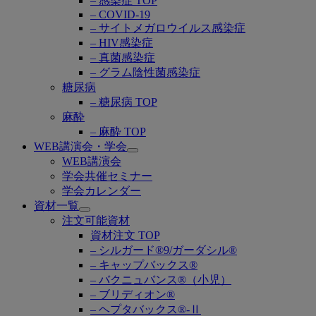
– 感染症 TOP
– COVID-19
– サイトメガロウイルス感染症
– HIV感染症
– 真菌感染症
– グラム陰性菌感染症
糖尿病
– 糖尿病 TOP
麻酔
– 麻酔 TOP
WEB講演会・学会
Open
WEB講演会
submenu
学会共催セミナー
学会カレンダー
資材一覧
Open
注文可能資材
submenu
資材注文 TOP
– シルガード®9/ガーダシル®
– キャップバックス®
– バクニュバンス®（小児）
– ブリディオン®
– ヘプタバックス®-Ⅱ