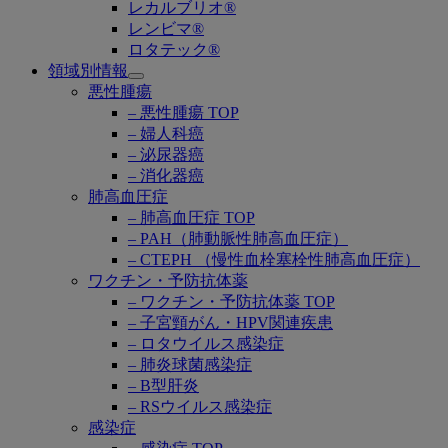
レカルブリオ®
レンビマ®
ロタテック®
領域別情報
Open
悪性腫瘍
submenu
– 悪性腫瘍 TOP
– 婦人科癌
– 泌尿器癌
– 消化器癌
肺高血圧症
– 肺高血圧症 TOP
– PAH（肺動脈性肺高血圧症）
– CTEPH （慢性血栓塞栓性肺高血圧症）
ワクチン・予防抗体薬
– ワクチン・予防抗体薬 TOP
– 子宮頸がん・HPV関連疾患
– ロタウイルス感染症
– 肺炎球菌感染症
– B型肝炎
– RSウイルス感染症
感染症