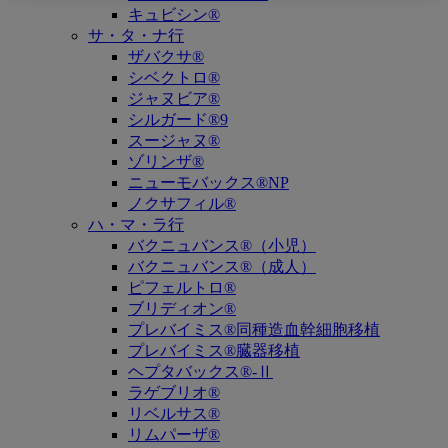
キュビシン®
サ・タ・ナ行
ザバクサ®
シベクトロ®
ジャヌビア®
シルガード®9
スージャヌ®
ゾリンザ®
ニューモバックス®NP
ノクサフィル®
ハ・マ・ラ行
バクニュバンス®（小児）
バクニュバンス®（成人）
ピフェルトロ®
ブリディオン®
プレバイミス®同種造血幹細胞移植
プレバイミス®臓器移植
ヘプタバックス®-Ⅱ
ラゲブリオ®
リベルサス®
リムパーザ®