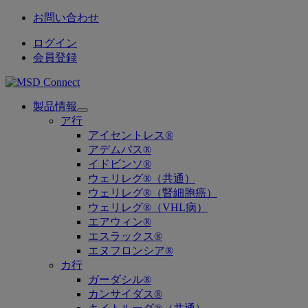
お問い合わせ
ログイン
会員登録
製品情報
Open
ア行
submenu
アイセントレス®
アデムパス®
イドビンソ®
ウェリレグ®（共通）
ウェリレグ®（腎細胞癌）
ウェリレグ®（VHL病）
エアウィン®
エスラックス®
エヌフロンシア®
カ行
ガーダシル®
カンサイダス®