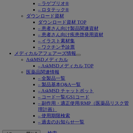
– ラゲブリオ®
– ロタテック®
ダウンロード資材
ダウンロード資材 TOP
– 患者さん向け製品関連資材
– 患者さん向け疾患啓発用資材
– イラスト素材集
– ワクチン予診票
メディカルアフェアーズ情報
Open
AskMSDメディカル
submenu
– AskMSDメディカル TOP
医薬品関連情報
– 全製品一覧
– 製品基本Q&A一覧
– AskMSD チャットボット
– コード一覧/GS1コード
– 副作用・適正使用/RMP（医薬品リスク管
理計画）
– 使用期限検索
– 過去のお知らせ一覧