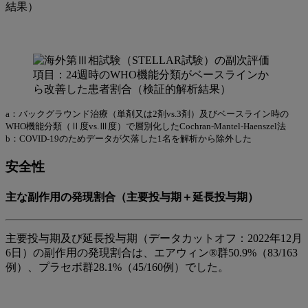
結果）
a：バックグラウンド治療（単剤又は2剤vs.3剤）及びベースライン時の
WHO機能分類（Ⅱ度vs.Ⅲ度）で層別化したCochran-Mantel-Haenszel法
b：COVID-19のためデータが欠落した1名を解析から除外した
安全性
主な副作用の発現割合（主要投与期＋延長投与期）
主要投与期及び延長投与期（データカットオフ：2022年12月
6日）の副作用の発現割合は、エアウィン®群50.9%（83/163
例）、プラセボ群28.1%（45/160例）でした。