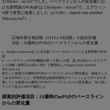
5
32.8dynes・sec/cm
でした。ベースラインからの変化量にお
a
5
ける群間差の中央値
は-234.6dynes・sec/cm
で、エアウィン
®群で有意に改善しました（p<0.001、aligned rank stratified
b
Wilcoxon test
）。
a：Hodges-Lehmann法による位置パラメータのシフトによる群間差の中央
値
b：ベースラインのWHO機能分類（Ⅱ度vs.Ⅲ度）及びPAHのバックグラウ
ンド治療（単剤又は2剤vs.3剤）で層別化したaligned rank stratified
Wilcoxon test
死亡した患者の24週時のPVRのベースラインからの変化量は、最低ランク
である20000とした。非致死的な臨床的悪化のイベントによりデータが欠
落している患者の24週時のPVRのベースラインからの変化量は、次に低い
ランクである15000で補完した。
探索的評価項目：24週時のmPAPのベースライン
からの変化量