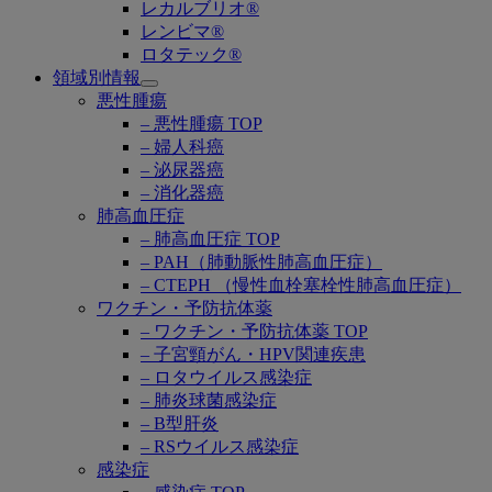
レカルブリオ®
レンビマ®
ロタテック®
領域別情報
Open
悪性腫瘍
submenu
– 悪性腫瘍 TOP
– 婦人科癌
– 泌尿器癌
– 消化器癌
肺高血圧症
– 肺高血圧症 TOP
– PAH（肺動脈性肺高血圧症）
– CTEPH （慢性血栓塞栓性肺高血圧症）
ワクチン・予防抗体薬
– ワクチン・予防抗体薬 TOP
– 子宮頸がん・HPV関連疾患
– ロタウイルス感染症
– 肺炎球菌感染症
– B型肝炎
– RSウイルス感染症
感染症