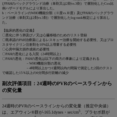
びPAHのバックグラウンド治療（単剤又は2剤vs.3剤）で層別化したCox比
例ハザードモデルにより算出した。
b：ベースラインのWHO機能分類（Ⅱ度vs.Ⅲ度）及びPAHのバックグラウ
ンド治療（単剤又は2剤vs.3剤）で層別化したlog-rank検定により算出し
た。
【臨床的悪化の定義】
〇悪化に伴う肺及び／又は心臓移植のためのリスト登録
〇既承認のPAH治療薬によるレスキュー治療を開始する必要性、又はプロ
スタサイクリン注射剤を10%以上増量する必要性
〇心房中隔欠損作成術の必要性
〇PAHの悪化による入院（24時間以上）
〇PAHの悪化：PAHの悪化は以下の両方の事象により定義される
－WHO機能分類の悪化
－4時間以上かつ1週間以内の間隔で測定した2回のテスト
で確認した15％以上の6分間歩行距離の減少
副次評価項目：24週時のPVRのベースラインから
の変化量
24週時のPVRのベースラインからの変化量（推定中央値）
5
は、エアウィン®群が-165.1dynes・sec/cm
、プラセボ群が