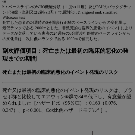
値
b：ベースラインのWHO機能分類（Ⅱ度vs.Ⅲ度）及びPAHのバックグラウ
ンド治療（単剤又は2剤vs.3剤）で層別化したaligned rank stratified
Wilcoxon test
死亡した患者の24週時の6分間歩行距離のベースラインからの変化量は、
最低ランクである-2000mとした。非致死的な臨床的悪化のイベントにより
データが欠落している患者の24週時の6分間歩行距離のベースラインから
の変化量は、次に低いランクである-1000mで補完した。
副次評価項目：死亡または最初の臨床的悪化の発
現までの期間
死亡または最初の臨床的悪化のイベント発現のリスク
死亡又は最初の臨床的悪化のイベント発現のリスクは、プラ
セボ群と比較してエアウィン®群で84％低下し、有意差が認
められました［ハザード比（95％CI）：0.163（0.076,
a
0.347）、p＜0.001、Cox比例ハザードモデル
］。