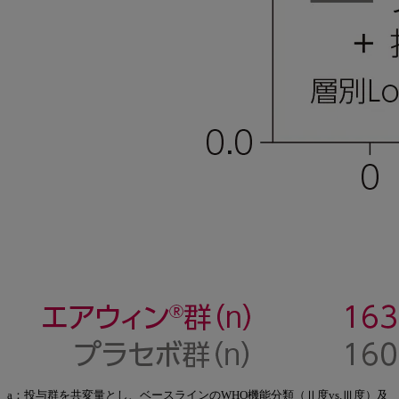
a：投与群を共変量とし、ベースラインのWHO機能分類（Ⅱ度vs.Ⅲ度）及