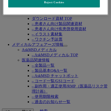
Reject Cookies
– ラゲブリオ®
– ロタテック®
ダウンロード資材
ダウンロード資材 TOP
– 患者さん向け製品関連資材
– 患者さん向け疾患啓発用資材
– イラスト素材集
– ワクチン予診票
メディカルアフェアーズ情報
Open
AskMSDメディカル
submenu
– AskMSDメディカル TOP
医薬品関連情報
– 全製品一覧
– 製品基本Q&A一覧
– AskMSD チャットボット
– コード一覧/GS1コード
– 副作用・適正使用/RMP（医薬品リスク管
理計画）
– 使用期限検索
– 過去のお知らせ一覧