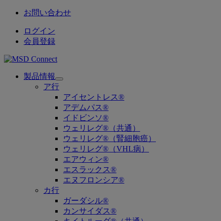
お問い合わせ
ログイン
会員登録
製品情報
Open
ア行
submenu
アイセントレス®
アデムパス®
イドビンソ®
ウェリレグ®（共通）
ウェリレグ®（腎細胞癌）
ウェリレグ®（VHL病）
エアウィン®
エスラックス®
エヌフロンシア®
カ行
ガーダシル®
カンサイダス®