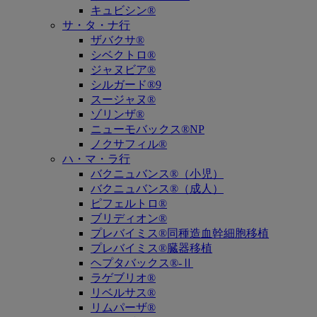
キュビシン®
サ・タ・ナ行
ザバクサ®
シベクトロ®
ジャヌビア®
シルガード®9
スージャヌ®
ゾリンザ®
ニューモバックス®NP
ノクサフィル®
ハ・マ・ラ行
バクニュバンス®（小児）
バクニュバンス®（成人）
ピフェルトロ®
ブリディオン®
プレバイミス®同種造血幹細胞移植
プレバイミス®臓器移植
ヘプタバックス®-Ⅱ
ラゲブリオ®
リベルサス®
リムパーザ®