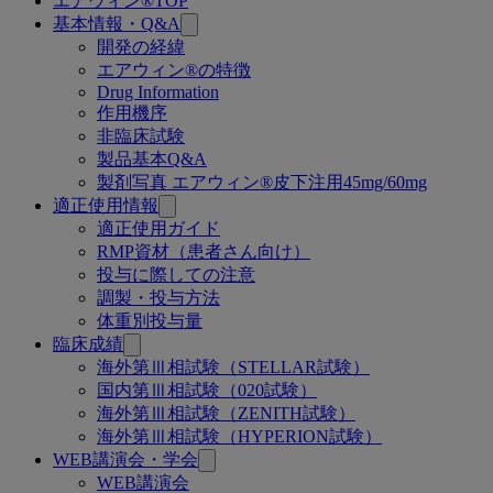
エアウィン®TOP
関
基本情報・Q&A
連
開発の経緯
エアウィン®の特徴
ペ
Drug Information
ー
作用機序
非臨床試験
ジ
製品基本Q&A
製剤写真 エアウィン®皮下注用45mg/60mg
適正使用情報
適正使用ガイド
RMP資材（患者さん向け）
投与に際しての注意
調製・投与方法
体重別投与量
臨床成績
海外第Ⅲ相試験（STELLAR試験）
国内第Ⅲ相試験（020試験）
海外第Ⅲ相試験（ZENITH試験）
海外第Ⅲ相試験（HYPERION試験）
WEB講演会・学会
WEB講演会