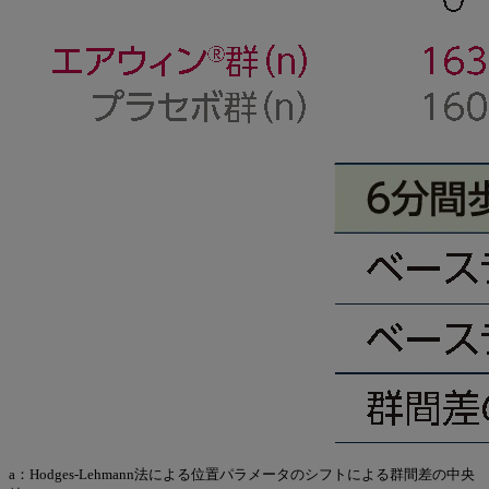
a：Hodges-Lehmann法による位置パラメータのシフトによる群間差の中央