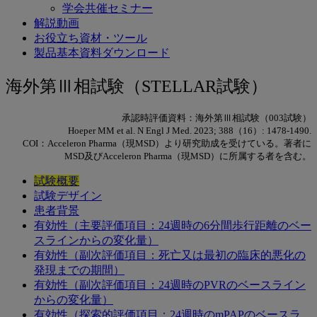
学会共催セミナー
解説動画
お役立ち資材・ツール
製品基本資料ダウンロード
海
海外第Ⅲ相試験（STELLAR試験）
外
承認時評価資料：海外第Ⅲ相試験（003試験）
第
Hoeper MM et al. N Engl J Med. 2023; 388（16）: 1478-1490.
COI：Acceleron Pharma（現MSD）より研究助成を受けている。著者に
Ⅲ
MSD及びAcceleron Pharma（現MSD）に所属する者を含む。
相
試験概要
試験デザイン
試
患者背景
験
有効性（主要評価項目：24週時の6分間歩行距離のベー
スラインからの変化量）
（STELLAR
有効性（副次評価項目：死亡又は最初の臨床的悪化の
試
発現までの期間）
有効性（副次評価項目：24週時のPVRのベースライン
験）
からの変化量）
有効性（探索的評価項目：24週時のmPAPのベースラ