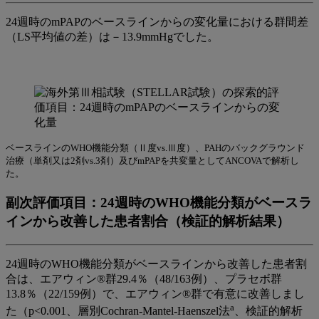
24週時のmPAPのベースラインからの変化量における群間差
（LS平均値の差）は－13.9mmHgでした。
ベースラインのWHO機能分類（Ⅱ度vs.Ⅲ度）、PAHのバックグラウンド
治療（単剤又は2剤vs.3剤）及びmPAPを共変量としてANCOVAで解析し
た。
副次評価項目：24週時のWHO機能分類がベースラ
インから改善した患者割合（検証的解析結果）
24週時のWHO機能分類がベースラインから改善した患者割
合は、エアウィン®群29.4％（48/163例）、プラセボ群
13.8％（22/159例）で、エアウィン®群で有意に改善しまし
a
た（p<0.001、層別Cochran-Mantel-Haenszel
法
、
検証的解析