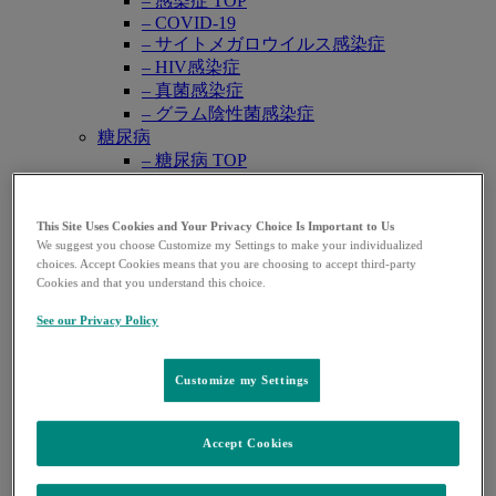
– 感染症 TOP
– COVID-19
– サイトメガロウイルス感染症
– HIV感染症
– 真菌感染症
– グラム陰性菌感染症
糖尿病
– 糖尿病 TOP
麻酔
– 麻酔 TOP
This Site Uses Cookies and Your Privacy Choice Is Important to Us
WEB講演会・学会
Open
We suggest you choose Customize my Settings to make your individualized
WEB講演会
submenu
choices. Accept Cookies means that you are choosing to accept third-party
学会共催セミナー
Cookies and that you understand this choice.
学会カレンダー
See our Privacy Policy
資材一覧
Open
注文可能資材
submenu
資材注文 TOP
Customize my Settings
– シルガード®9/ガーダシル®
– キャップバックス®
– バクニュバンス®（小児）
Accept Cookies
– ブリディオン®
– ヘプタバックス®-Ⅱ