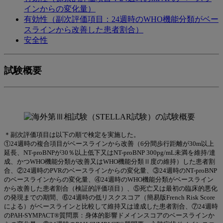
インからの変化量）
有効性（副次評価項目：24週時のWHO機能分類がベー
スラインから改善した患者割合）
安全性
試験概要
＊副次評価項目は以下の順で検定を実施した。
①24週時の複合項目がベースラインから改善（6分間歩行距離が30m以上
延長、NT-proBNPが30％以上低下又はNT-proBNP 300pg/mL未満を維持/達
成、かつWHO機能分類が改善又はWHO機能分類Ⅱ度の維持）した患者割
合、②24週時のPVRのベースラインからの変化量、③24週時のNT-proBNP
のベースラインからの変化量、④24週時のWHO機能分類がベースライン
から改善した患者割合（検証的評価項目）、⑤死亡又は最初の臨床的悪化
の発現までの期間、⑥24週時の低リスクスコア（簡易版French Risk Score
による）がベースラインと比較して維持又は達成した患者割合、⑦24週時
のPAH-SYMPACT®質問票：身体的影響ドメインスコアのベースラインか