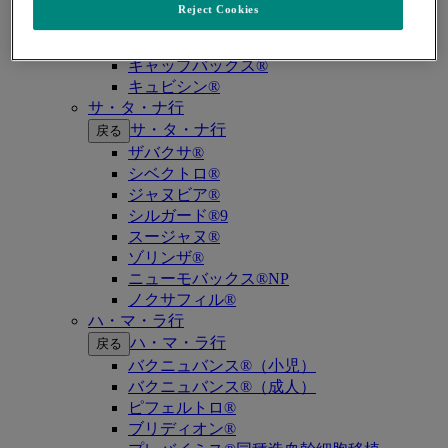
キイトルーダ®（MSI-High固形癌）
Reject Cookies
キイトルーダ®（MSI-High結腸・直腸癌）
キイトルーダ®（TMB-High固形癌）
キャップバックス®
キュビシン®
サ・タ・ナ行
サ・タ・ナ行
戻る
ザバクサ®
シベクトロ®
ジャヌビア®
シルガード®9
スージャヌ®
ゾリンザ®
ニューモバックス®NP
ノクサフィル®
ハ・マ・ラ行
ハ・マ・ラ行
戻る
バクニュバンス®（小児）
バクニュバンス®（成人）
ピフェルトロ®
ブリディオン®