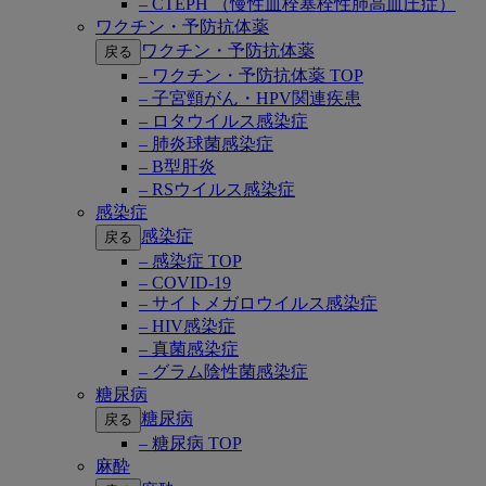
– CTEPH （慢性血栓塞栓性肺高血圧症）
ワクチン・予防抗体薬
ワクチン・予防抗体薬
戻る
– ワクチン・予防抗体薬 TOP
– 子宮頸がん・HPV関連疾患
– ロタウイルス感染症
– 肺炎球菌感染症
– B型肝炎
– RSウイルス感染症
感染症
感染症
戻る
– 感染症 TOP
– COVID-19
– サイトメガロウイルス感染症
– HIV感染症
– 真菌感染症
– グラム陰性菌感染症
糖尿病
糖尿病
戻る
– 糖尿病 TOP
麻酔