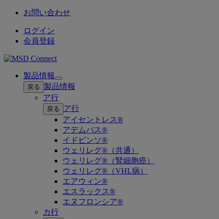
お問い合わせ
ログイン
会員登録
製品情報
Open
製品情報
戻る
submenu
ア行
ア行
戻る
アイセントレス®
アデムパス®
イドビンソ®
ウェリレグ®（共通）
ウェリレグ®（腎細胞癌）
ウェリレグ®（VHL病）
エアウィン®
エスラックス®
エヌフロンシア®
カ行