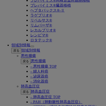
プレバイミス®同種造血幹細胞移植
プレバイミス®臓器移植
ヘプタバックス®-Ⅱ
ラゲブリオ®
リベルサス®
リムパーザ®
レカルブリオ®
レンビマ®
ロタテック®
領域別情報
Open
領域別情報
戻る
submenu
悪性腫瘍
悪性腫瘍
戻る
– 悪性腫瘍 TOP
– 婦人科癌
– 泌尿器癌
– 消化器癌
肺高血圧症
肺高血圧症
戻る
– 肺高血圧症 TOP
– PAH（肺動脈性肺高血圧症）