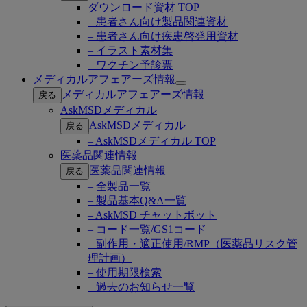
ダウンロード資材 TOP
– 患者さん向け製品関連資材
– 患者さん向け疾患啓発用資材
– イラスト素材集
– ワクチン予診票
メディカルアフェアーズ情報
Open
メディカルアフェアーズ情報
戻る
submenu
AskMSDメディカル
AskMSDメディカル
戻る
– AskMSDメディカル TOP
医薬品関連情報
医薬品関連情報
戻る
– 全製品一覧
– 製品基本Q&A一覧
– AskMSD チャットボット
– コード一覧/GS1コード
– 副作用・適正使用/RMP（医薬品リスク管
理計画）
– 使用期限検索
– 過去のお知らせ一覧