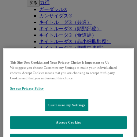
カ行
戻る
ガーダシル®
カンサイダス®
キイトルーダ®（共通）
キイトルーダ®（頭頸部癌）
キイトルーダ®（食道癌）
キイトルーダ®（非小細胞肺癌）
キイトルーダ®（胸膜中皮腫）
キイトルーダ®（トリプルネガティブ乳
癌）
This Site Uses Cookies and Your Privacy Choice Is Important to Us
キイトルーダ®（胃癌）
We suggest you choose Customize my Settings to make your individualized
キイトルーダ®（胆道癌）
choices. Accept Cookies means that you are choosing to accept third-party
Cookies and that you understand this choice.
キイトルーダ®（腎細胞癌）
キイトルーダ®（尿路上皮癌）
See our Privacy Policy
キイトルーダ®（子宮体癌）
キイトルーダ®（子宮頸癌）
キイトルーダ®（悪性黒色腫）
Customize my Settings
キイトルーダ®（古典的ホジキンリンパ
腫）
Accept Cookies
キイトルーダ®（原発性縦隔大細胞型B細胞
リンパ腫（PMBCL））